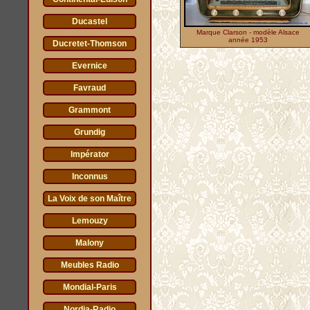
Ducastel
Marque Clarson - modèle Alsace
année 1953
Ducretet-Thomson
Evernice
Favraud
Grammont
Grundig
Impérator
Inconnus
La Voix de son Maître
Lemouzy
Malony
Meubles Radio
Mondial-Paris
Nordia-Radio