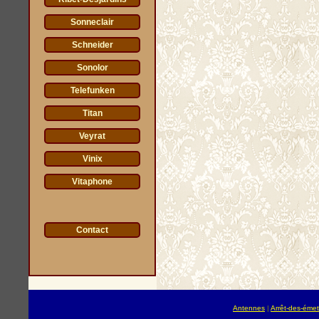
Sonneclair
Schneider
Sonolor
Telefunken
Titan
Veyrat
Vinix
Vitaphone
Contact
Antennes
|
Arrêt-des-émet