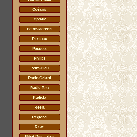
Océanic
Optalix
Pathé-Marconi
Perfecta
Peugeot
Philips
Point-Bleu
Radio-Célard
Radio-Test
Radiola
Reela
Régional
Rewa
Ribet-Desjardins