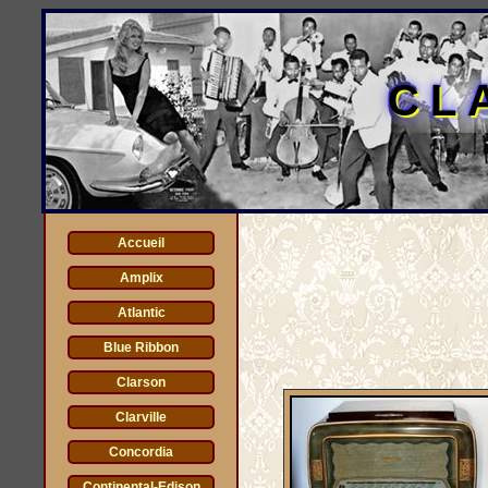
CL
Accueil
Amplix
Atlantic
Blue Ribbon
Clarson
Clarville
Concordia
Continental-Edison