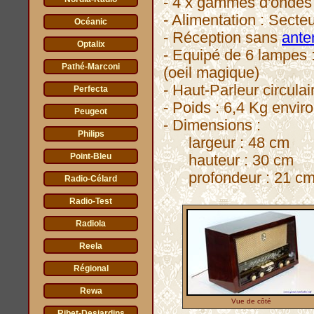
- 4 x gammes d'ondes
- Alimentation : Secte
Océanic
- Réception sans
ante
Optalix
- Equipé de 6 lampes
Pathé-Marconi
(oeil magique)
- Haut-Parleur circula
Perfecta
- Poids : 6,4 Kg envir
Peugeot
- Dimensions :
Philips
largeur : 48 cm
Point-Bleu
hauteur : 30 cm
profondeur : 21 c
Radio-Célard
Radio-Test
Radiola
Reela
Régional
Rewa
Vue de côté
Ribet-Desjardins