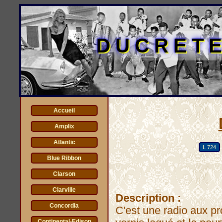
DUCRET
Accueil
Amplix
Atlantic
L 724
Blue Ribbon
Clarson
Clarville
Description :
Concordia
C'est une radio aux pr
Continental-Edison