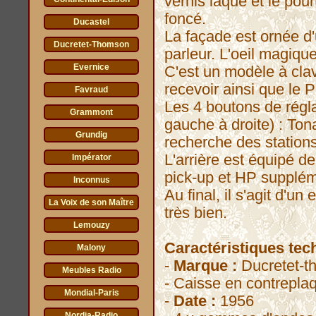
vernis laqué et le pou
foncé.
Ducastel
La façade est ornée d'u
Ducretet-Thomson
parleur. L'oeil magiqu
Evernice
C'est un modèle à cla
recevoir ainsi que le 
Favraud
Les 4 boutons de régla
Grammont
gauche à droite) : Ton
Grundig
recherche des stations
L'arrière est équipé de
Impérator
pick-up et HP supplém
Inconnus
Au final, il s'agit d'u
La Voix de son Maître
très bien.
Lemouzy
Caractéristiques tec
Malony
-
Marque :
Ducretet-t
Meubles Radio
- Caisse en contrepla
Mondial-Paris
-
Date :
1956
Nordia-Radio