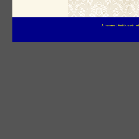
Antennes
|
Arrêt-des-émet