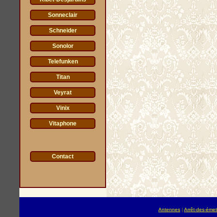
Sonneclair
Schneider
Sonolor
Telefunken
Titan
Veyrat
Vinix
Vitaphone
Contact
Antennes
|
Arrêt-des-émet