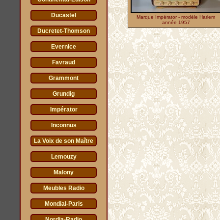
Ducastel
Marque Impérator - modèle Harlem
année 1957
Ducretet-Thomson
Evernice
Favraud
Grammont
Grundig
Impérator
Inconnus
La Voix de son Maître
Lemouzy
Malony
Meubles Radio
Mondial-Paris
Nordia-Radio