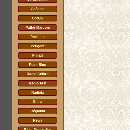
Océanic
Optalix
Pathé-Marconi
Perfecta
Peugeot
Philips
Point-Bleu
Radio-Célard
Radio-Test
Radiola
Reela
Régional
Rewa
Ribet-Desjardins