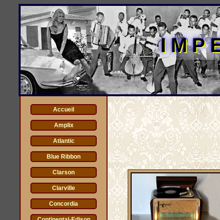
IMP
Accueil
Amplix
Atlantic
Blue Ribbon
Clarson
Clarville
Concordia
Continental-Edison