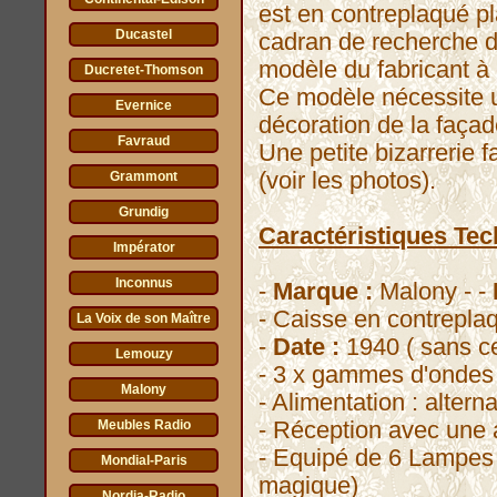
est en contreplaqué pl
Ducastel
cadran de recherche de
modèle du fabricant à 
Ducretet-Thomson
Ce modèle nécessite u
Evernice
décoration de la façad
Favraud
Une petite bizarrerie f
(voir les photos).
Grammont
Grundig
Caractéristiques Tec
Impérator
Inconnus
-
Marque :
Malony - -
- Caisse en contrepla
La Voix de son Maître
-
Date :
1940 ( sans ce
Lemouzy
- 3 x gammes d'ondes
Malony
- Alimentation : alterna
- Réception avec une 
Meubles Radio
- Equipé de 6 Lampes 
Mondial-Paris
magique)
Nordia-Radio