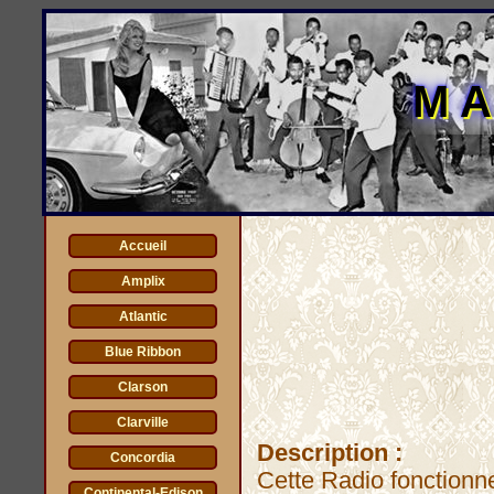
M
Accueil
Amplix
Atlantic
Blue Ribbon
Clarson
Clarville
Description :
Concordia
Cette Radio fonctionne
Continental-Edison