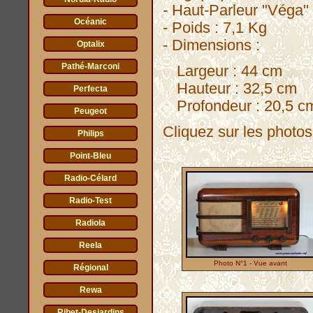
- Haut-Parleur "Véga" 
Océanic
- Poids : 7,1 Kg
- Dimensions :
Optalix
Pathé-Marconi
Largeur : 44 cm
Hauteur : 32,5 cm
Perfecta
Profondeur : 20,5 c
Peugeot
Cliquez sur les photos 
Philips
Point-Bleu
Radio-Célard
Radio-Test
Radiola
Reela
Photo N°1 - Vue avant
Régional
Rewa
Ribet-Desjardins