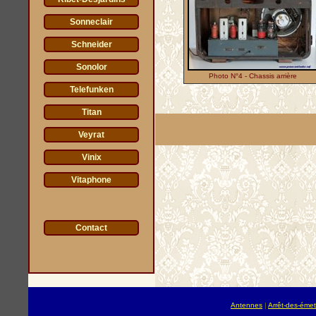
Sonneclair
Schneider
Sonolor
Photo N°4 - Chassis arrière
Telefunken
Titan
Veyrat
Vinix
Vitaphone
Contact
Antennes
|
Arrêt-des-émet