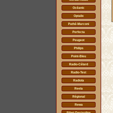
Océanic
Optalix
Pathé-Marconi
Perfecta
Peugeot
Philips
Point-Bleu
Radio-Célard
Radio-Test
Radiola
Reela
Régional
Rewa
Ribet-Desjardins