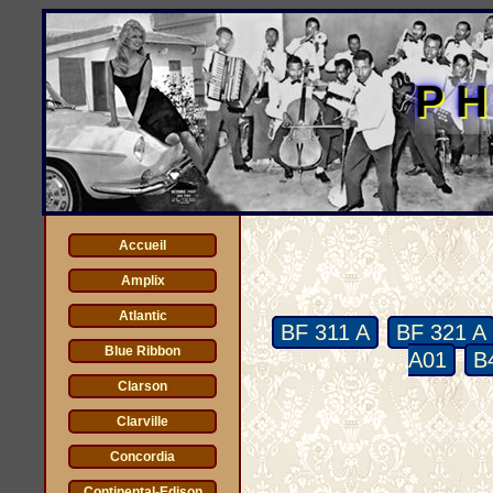
PH
Accueil
Amplix
Atlantic
BF 311 A
BF 321 A
Blue Ribbon
A01
B
Clarson
Clarville
Concordia
Continental-Edison