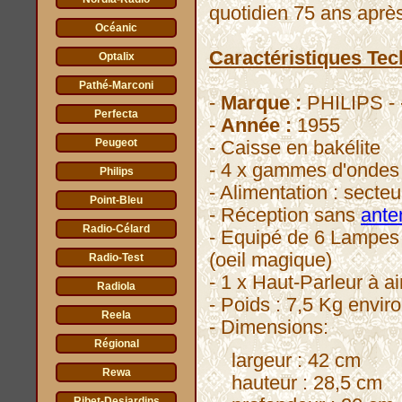
quotidien 75 ans après
Océanic
Caractéristiques Tec
Optalix
Pathé-Marconi
-
Marque :
PHILIPS - 
Perfecta
-
Année :
1955
Peugeot
- Caisse en bakélite
- 4 x gammes d'ondes 
Philips
- Alimentation : secteur
Point-Bleu
- Réception sans
ante
Radio-Célard
- Equipé de 6 Lampe
(oeil magique)
Radio-Test
- 1 x Haut-Parleur à 
Radiola
- Poids : 7,5 Kg envir
Reela
- Dimensions:
Régional
largeur : 42 cm
Rewa
hauteur : 28,5 cm
Ribet-Desjardins