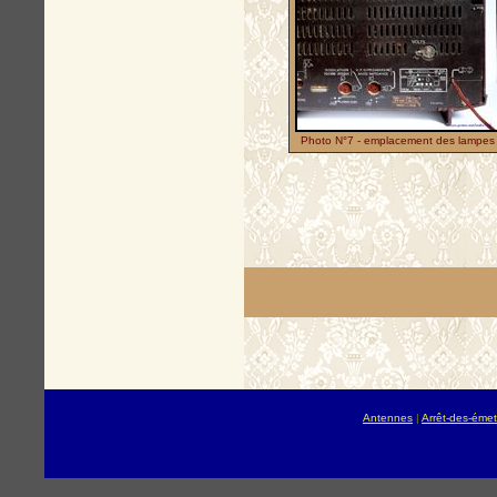
Photo N°7 - emplacement des lampes
Antennes
|
Arrêt-des-émet