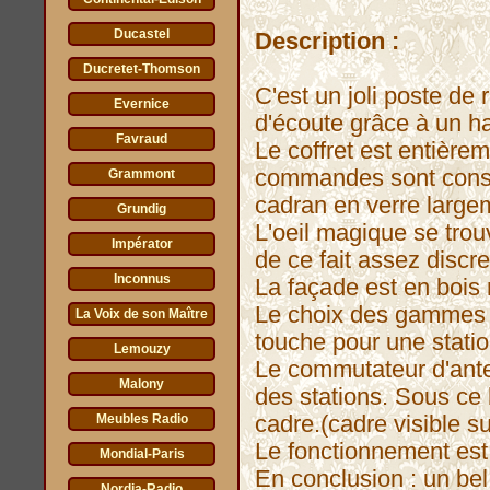
Ducastel
Description :
Ducretet-Thomson
C'est un joli poste de
Evernice
d'écoute grâce à un h
Favraud
Le coffret est entière
commandes sont const
Grammont
cadran en verre large
Grundig
L'oeil magique se trouv
Impérator
de ce fait assez discr
Inconnus
La façade est en bois 
Le choix des gammes se
La Voix de son Maître
touche pour une stati
Lemouzy
Le commutateur d'ant
Malony
des stations. Sous ce 
cadre.(cadre visible s
Meubles Radio
Le fonctionnement est
Mondial-Paris
En conclusion : un bel
Nordia-Radio