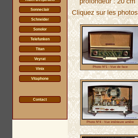
profondeur : 20 cm
Sonneclair
Cliquez sur les photos 
Schneider
Sonolor
Telefunken
Titan
Veyrat
Photo N°1 - Vue de face
Vinix
Vitaphone
Contact
Photo N°4 - Vue intérieure arrière