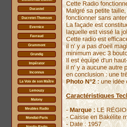
Cette Radio fonctionne
Ducastel
Malgré sa petite taill
fonctionner sans anten
Ducretet-Thomson
La façade est constitu
Evernice
laquelle est vissé la j
Favraud
Cette radio est efficace
il n' y a pas d'oeil m
Grammont
minimum avec 3 bouto
Grundig
Il est équipé d'un haut
Impérator
il n' y a aucune autre 
Inconnus
en conclusion : une trè
Photo N°2 :
une idée d
La Voix de son Maître
Lemouzy
Caractéristiques Tec
Malony
-
Marque :
LE RÉGION
Meubles Radio
- Caisse en Bakélite 
Mondial-Paris
- Date : 1957
Nordia-Radio