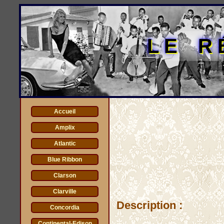
LE R
Accueil
Amplix
Atlantic
Blue Ribbon
Clarson
Clarville
Description :
Concordia
Continental-Edison