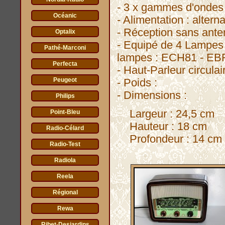
- 3 x gammes d'ondes
Océanic
- Alimentation : alterna
- Réception sans ante
Optalix
- Equipé de 4 Lampes 
Pathé-Marconi
lampes : ECH81 - EBF
Perfecta
- Haut-Parleur circul
Peugeot
- Poids :
- Dimensions :
Philips
Largeur : 24,5 cm
Point-Bleu
Hauteur : 18 cm
Radio-Célard
Profondeur : 14 cm
Radio-Test
Radiola
Reela
Régional
Rewa
Ribet-Desjardins