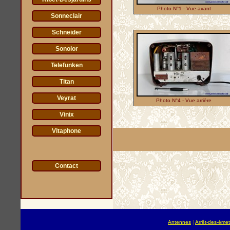
Photo N°1 - Vue avant
Sonneclair
Schneider
Sonolor
Telefunken
Titan
Veyrat
Photo N°4 - Vue arrière
Vinix
Vitaphone
Contact
Antennes
|
Arrêt-des-émet