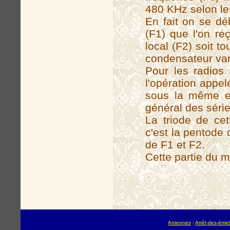
480 KHz selon le
En fait on se dé
(F1) que l'on reç
local (F2) soit t
condensateur var
Pour les radios
l'opération appe
sous la même en
général des séri
La triode de cet
c'est la pentode 
de F1 et F2.
Cette partie du m
Antennes
|
Arrêt-des-émet