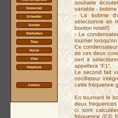
souhaite écoute
variable - bobine
Sonneclair
- La bobine d
Schneider
sélectionné en m
Sonolor
bouton rotatif)
- Le condensateur
Telefunken
tourner lorsqu'on
Titan
Ce condensateur 
Veyrat
de ces deux cond
sert à sélection
Vinix
appellera "F1".
Vitaphone
Le second fait v
oscillateur intég
cette fréquence 
Contact
En tournant le bo
deux fréquences 
ci sont calculé
fréquence (F3) 