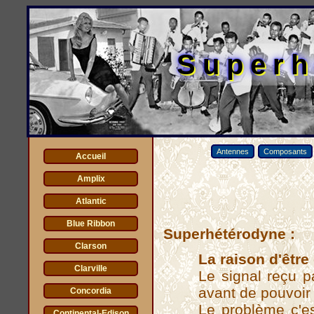
Superh
Antennes
Composants
Accueil
Amplix
Atlantic
Blue Ribbon
Superhétérodyne :
Clarson
La raison d'être
Clarville
Le signal reçu pa
avant de pouvoir l
Concordia
Le problème c'es
Continental-Edison