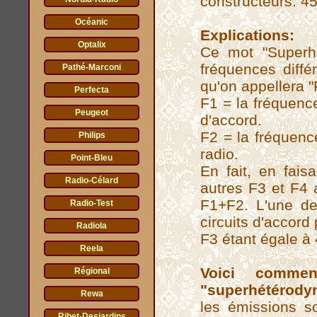
constructeurs: 4
Océanic
Explications:
Optalix
Ce mot "Superhé
fréquences diffé
Pathé-Marconi
qu'on appellera "
Perfecta
F1 = la fréquence
Peugeot
d'accord.
F2 = la fréquence
Philips
radio.
Point-Bleu
En fait, en fais
Radio-Célard
autres F3 et F4 
F1+F2. L'une de
Radio-Test
circuits d'accord
Radiola
F3 étant égale à
Reela
Voici comme
Régional
"superhétérodyn
Rewa
les émissions s
Ribet-Desjardins