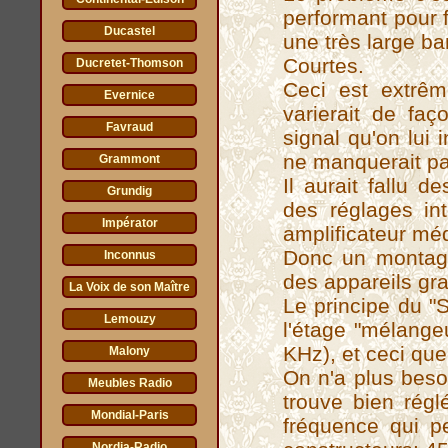
performant pour 
Ducastel
une très large 
Courtes.
Ducretet-Thomson
Ceci est extrêm
Evernice
varierait de fa
Favraud
signal qu'on lui i
ne manquerait pa
Grammont
Il aurait fallu
Grundig
des réglages in
Impérator
amplificateur méd
Donc un montage
Inconnus
des appareils gra
La Voix de son Maître
Le principe du "S
Lemouzy
l'étage "mélangeu
KHz), et ceci qu
Malony
On n'a plus beso
Meubles Radio
trouve bien régl
Mondial-Paris
fréquence qui p
Nordia-Radio